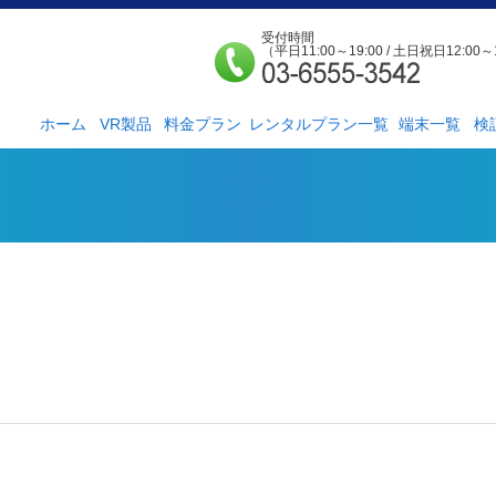
受付時間
（平日11:00～19:00 / 土日祝日12:00～
ホーム
VR製品
料金プラン
レンタルプラン一覧
端末一覧
検
法人様向け
個人様向け
サービス紹介
社外貸出プラン
検証ルーム
レンタルルームプ
お手軽検証パック
ラン