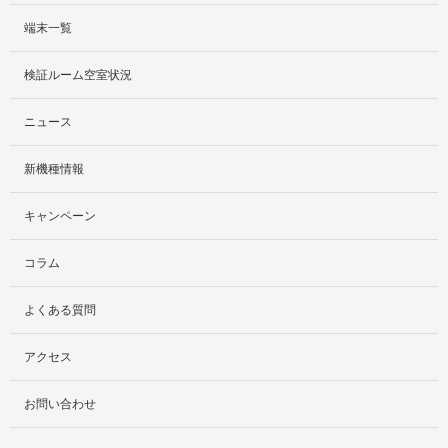
端末一覧
サービス紹介
検証ルーム空室状況
社外貸出プラン
ニュース
検証ルーム
新機種情報
料金プラン
キャンペーン
レンタルルームプラン
コラム
お手軽検証パック
よくある質問
アクセス
お問い合わせ