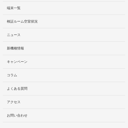
端末一覧
サービス紹介
検証ルーム空室状況
社外貸出プラン
ニュース
検証ルーム
新機種情報
料金プラン
キャンペーン
レンタルルームプラン
コラム
お手軽検証パック
よくある質問
アクセス
お問い合わせ