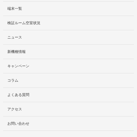
端末一覧
サービス紹介
検証ルーム空室状況
社外貸出プラン
ニュース
検証ルーム
新機種情報
料金プラン
キャンペーン
レンタルルームプラン
コラム
お手軽検証パック
よくある質問
アクセス
お問い合わせ