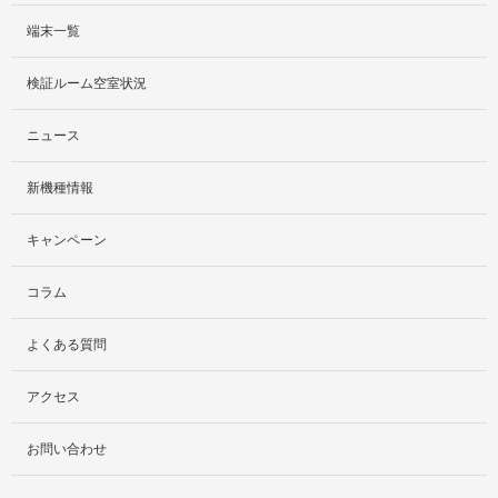
端末一覧
サービス紹介
検証ルーム空室状況
社外貸出プラン
ニュース
検証ルーム
新機種情報
料金プラン
キャンペーン
レンタルルームプラン
コラム
お手軽検証パック
よくある質問
アクセス
お問い合わせ