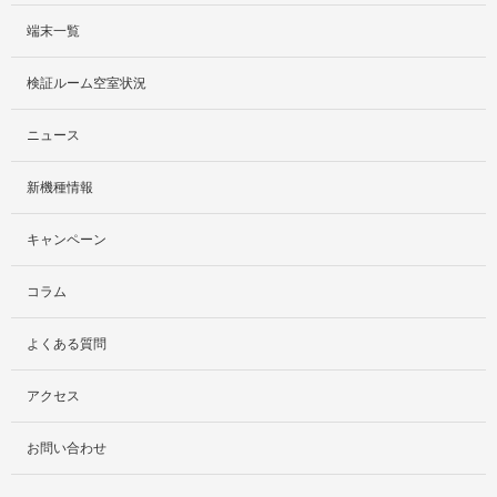
端末一覧
サービス紹介
検証ルーム空室状況
社外貸出プラン
ニュース
検証ルーム
新機種情報
料金プラン
キャンペーン
レンタルルームプラン
コラム
お手軽検証パック
よくある質問
アクセス
お問い合わせ