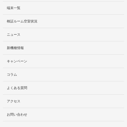
端末一覧
サービス紹介
検証ルーム空室状況
社外貸出プラン
ニュース
検証ルーム
新機種情報
料金プラン
キャンペーン
レンタルルームプラン
コラム
お手軽検証パック
よくある質問
アクセス
お問い合わせ