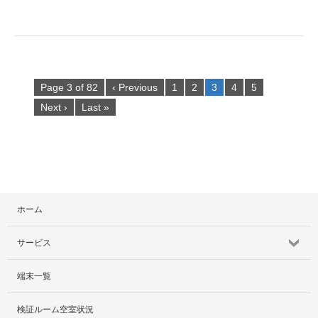
Page 3 of 82
‹ Previous
1
2
3
4
5
Next ›
Last »
ホーム
サービス
端末一覧
サービス紹介
検証ルーム空室状況
社外貸出プラン