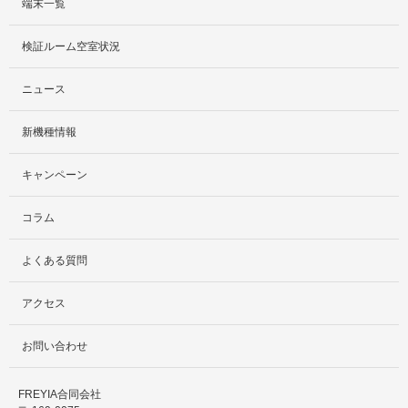
端末一覧
サービス紹介
検証ルーム空室状況
社外貸出プラン
ニュース
検証ルーム
新機種情報
料金プラン
キャンペーン
レンタルルームプラン
コラム
お手軽検証パック
よくある質問
アクセス
お問い合わせ
FREYIA合同会社