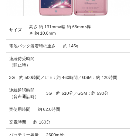
高さ 約 131mm×幅 約 65mm×厚
サイズ
さ 約 10.8mm
電池パック装着時の重さ
約 145g
連続待受時間
（静止時）
3G：約 500時間／LTE：約 460時間／GSM：約 420時間
連続通話時間
3G：約 610分／GSM：約 590分
（音声通話時）
実使用時間
約 62.0時間
充電時間
約 160分
バッテリー容量
2600mAh