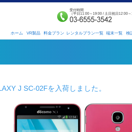
受付時間
（平日11:00～19:00 / 土日祝日12:00～
ホーム
VR製品
料金プラン
レンタルプラン一覧
端末一覧
検
法人様向け
個人様向け
サービス紹介
社外貸出プラン
検証ルーム
レンタルルームプ
お手軽検証パック
ラン
ALAXY J SC-02Fを入荷しました。