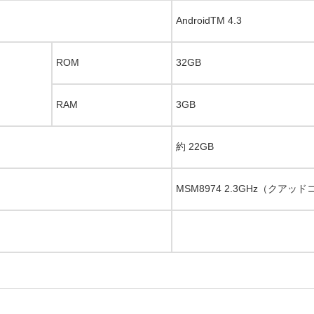
AndroidTM 4.3
ROM
32GB
RAM
3GB
約 22GB
MSM8974 2.3GHz（クアッ