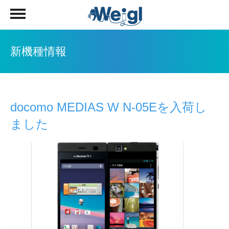
新機種情報
docomo MEDIAS W N-05Eを入荷し
ました