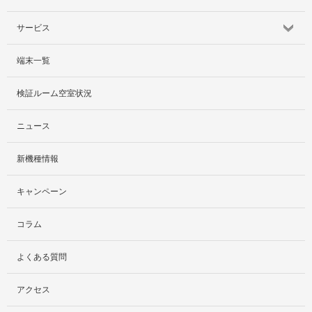
サービス
端末一覧
サービス紹介
検証ルーム空室状況
社外貸出プラン
ニュース
検証ルーム
新機種情報
料金プラン
キャンペーン
レンタルルームプラン
コラム
お手軽検証パック
よくある質問
アクセス