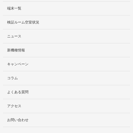
端末一覧
サービス紹介
検証ルーム空室状況
社外貸出プラン
ニュース
検証ルーム
新機種情報
料金プラン
キャンペーン
レンタルルームプラン
コラム
お手軽検証パック
よくある質問
アクセス
お問い合わせ