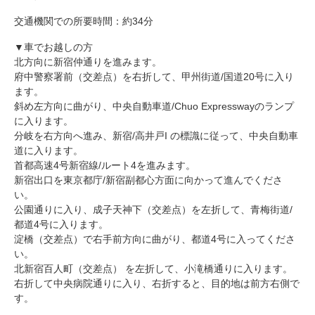
交通機関での所要時間：約34分
▼車でお越しの方
北方向に新宿仲通りを進みます。
府中警察署前（交差点）を右折して、甲州街道/国道20号に入り
ます。
斜め左方向に曲がり、中央自動車道/Chuo Expresswayのランプ
に入ります。
分岐を右方向へ進み、新宿/高井戸I の標識に従って、中央自動車
道に入ります。
首都高速4号新宿線/ルート4を進みます。
新宿出口を東京都庁/新宿副都心方面に向かって進んでくださ
い。
公園通りに入り、成子天神下（交差点）を左折して、青梅街道/
都道4号に入ります。
淀橋（交差点）で右手前方向に曲がり、都道4号に入ってくださ
い。
北新宿百人町（交差点） を左折して、小滝橋通りに入ります。
右折して中央病院通りに入り、右折すると、目的地は前方右側で
す。