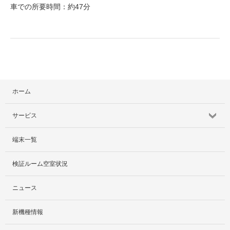
車での所要時間：約47分
ホーム
サービス
端末一覧
サービス紹介
検証ルーム空室状況
社外貸出プラン
ニュース
検証ルーム
新機種情報
料金プラン