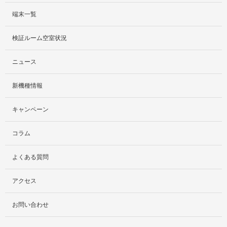
端末一覧
サービス紹介
検証ルーム空室状況
社外貸出プラン
ニュース
検証ルーム
新機種情報
料金プラン
キャンペーン
レンタルルームプラン
コラム
お手軽検証パック
よくある質問
アクセス
お問い合わせ