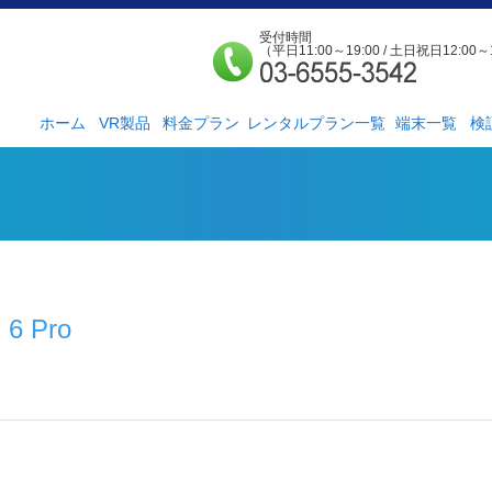
受付時間
（平日11:00～19:00 / 土日祝日12:00～
ホーム
VR製品
料金プラン
レンタルプラン一覧
端末一覧
検
法人様向け
個人様向け
サービス紹介
社外貸出プラン
検証ルーム
レンタルルームプ
お手軽検証パック
ラン
 6 Pro