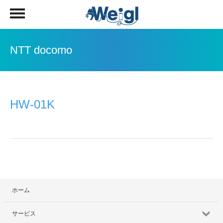
NTT docomo
HW-01K
ホーム
サービス