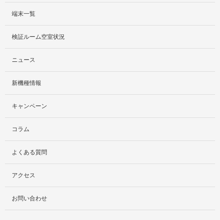
端末一覧
サービス紹介
検証ルーム空室状況
社外貸出プラン
ニュース
検証ルーム
新機種情報
料金プラン
キャンペーン
レンタルルームプラン
コラム
お手軽検証パック
よくある質問
アクセス
お問い合わせ