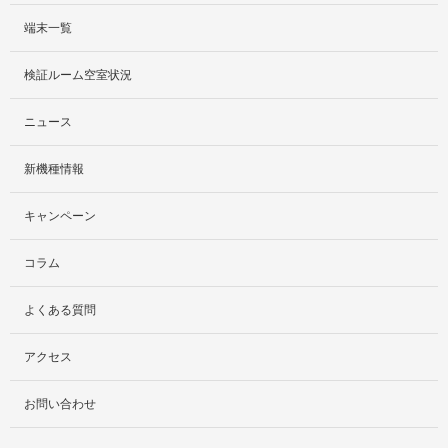
端末一覧
サービス紹介
検証ルーム空室状況
社外貸出プラン
ニュース
検証ルーム
新機種情報
料金プラン
キャンペーン
レンタルルームプラン
コラム
お手軽検証パック
よくある質問
アクセス
お問い合わせ