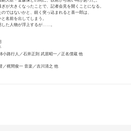
省副大臣・金森保との間に、以前から黒い噂があった。
騒ぎが大きくなったことで、記者会見を開くことになる。
たのではないかと、鋭く突っ込まれると喜一郎は、
いと名前を出してしまう。
拐した人物が浮上するが……。
朗
子
姉小路行人／石井正則 武居昭一／正名僕蔵 他
督／梶間俊一 音楽／吉川清之 他