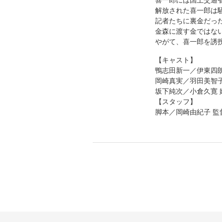
喜一郎には国土交通
解放された喜一郎は
記者たちに裏金だっ
金森に渡す金ではな
やがて、喜一郎を誘
【キャスト】
鴨志田新一／伊東四
岡崎真実／羽田美智
坂下純次／小倉久寛 
【スタッフ】
脚本／岡崎由紀子 監