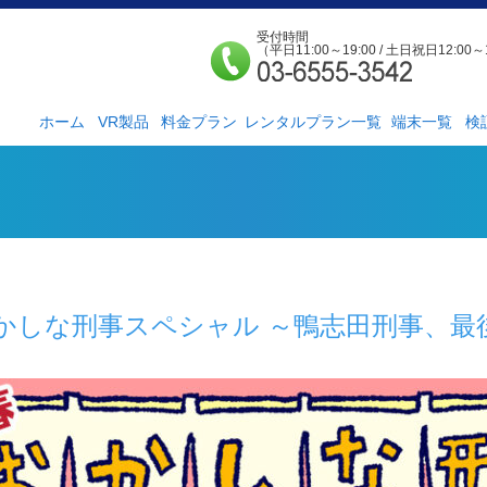
受付時間
（平日11:00～19:00 / 土日祝日12:00～
ホーム
VR製品
料金プラン
レンタルプラン一覧
端末一覧
検
法人様向け
個人様向け
サービス紹介
社外貸出プラン
検証ルーム
レンタルルームプ
お手軽検証パック
ラン
かしな刑事スペシャル ～鴨志田刑事、最