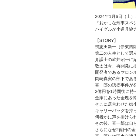
2024年1月6日（
『おかしな刑事スペ
バイグルが小道具協
【STORY】
鴨志田新一（伊東四
第二の人生として選
弁護士の武井昭一に
敬太は今、再開発に
開発者であるマロン
岡崎真実の部下であ
喜一郎の誘拐事件が
2億円を1時間後に
金庫にあった金塊を
そこに居合わせた姉
キャリーバッグを持
何者かに声を掛けら
その後、喜一郎は自
さらになぜ2億円の