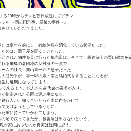
土）よる20時からテレビ朝日放送にてドラマ
シャル ～鴨志田刑事、最後の事件～』
力させていただきました。
朗）は定年を前にし、有給休暇を消化している状況だった。
んだのは、団子屋を開くことだった。
紹介された物件を見に行った鴨志田は、そこで一級建築士の栗山敬太を
揺れる飛鳥の森団地の反対派の一員で、
ホームの社長・栗山喜一郎の息子だった。
る大谷光平が、喜一郎の娘・南と結婚式をすることになるが、
発生し延期になってしまう。
持って来るよう、犯人から身代金の要求が入り、
南が指定された公園に運ぶ事になる。
小路行人が、知り合いだった南に声をかけて、
ってあげようとしているうちに、
れた隙に持っていかれてしまう。
らの足で戻ってきたが、被害届は出さないという。
金塊が家にあったのか真実は疑問に思う。