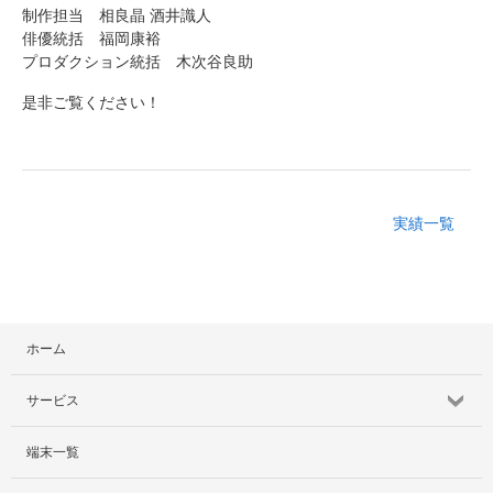
制作担当 相良晶 酒井識人
俳優統括 福岡康裕
プロダクション統括 木次谷良助
是非ご覧ください！
実績一覧
ホーム
サービス
端末一覧
サービス紹介