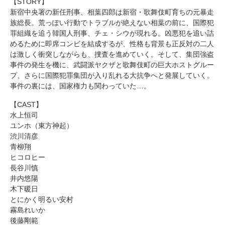
【STORY】
新宿中央署の新任刑事、相葉四郎は新宿・歌舞伎町育ちの元暴走
族総長。荒っぽい行動でトラブルが絶えない相葉の前に、国際犯
罪組織を追う韓国人刑事、チェ・シウが現れる。凶悪犯を追い詰
めるために即席コンビを結成するが、性格も背景も正反対の二人
は激しく衝突しながらも、捜査を進めていく。そして、集団強盗
事件の発生を機に、武闘派ヤクザと歌舞伎町の巨大ホストグルー
プ、さらに国際犯罪集団が入り乱れる大抗争へと発展していく。
事件の裏には、国家権力も関わっていた…。
【CAST】
水上恒司
ユンホ（東方神起）
渋川清彦
青柳翔
ヒコロヒー
長谷川慎
井内悠陽
木下暖日
とにかく明るい安村
霧島れいか
後藤剛範