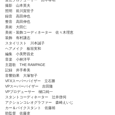
撮影 山本英夫
照明 前川賀世子
録音 高田伸也
整音 高田伸也
美術 大田仁
美術・装飾コーディネーター 佐々木理恵
装飾 有村謙志
スタイリスト 川本誠子
ヘアメイク 板垣実和
編集 小美野昌史
音楽 小林洋平
主題歌 THE RAMPAGE
記録 井手希美
音響効果 大塚智子
VFXスーパーバイザー 立石勝
VPスーパーバイザー 吉田隆
VPプロデューサー 樋口純一
スタントコーディネーター 辻井啓伺
アクションコレオグラファー 森崎えいじ
カー＆バイクスタント 佐藤裕
助監督 佐藤吏