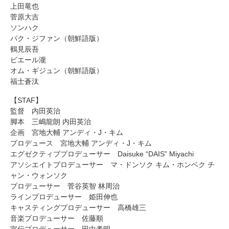
上田竜也
菅原大吉
ソンハク
パク・ジファン（朝鮮語版）
鶴見辰吾
ピエール瀧
オム・ギジュン（朝鮮語版）
福士蒼汰
【STAF】
監督 内田英治
脚本 三嶋龍朗 内田英治
企画 宮地大輔 アンディ・J・キム
プロデュース 宮地大輔 アンディ・J・キム
エグゼクティブプロデューサー Daisuke “DAIS” Miyachi
アソシエイトプロデューサー マ・ドンソク キム・ホンベク チ
ャン・ウォンソク
プロデューサー 菅谷英智 林周治
ラインプロデューサー 姫田伸也
キャスティングプロデューサー 高橋雄三
音楽プロデューサー 佐藤順
宣伝プロデューサー 田中孝明