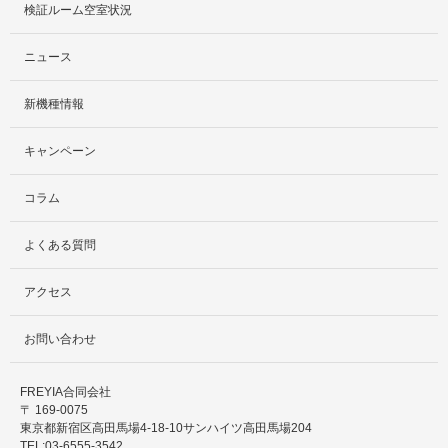
検証ルーム空室状況
社外貸出プラン
ニュース
検証ルーム
新機種情報
料金プラン
キャンペーン
レンタルルームプラン
コラム
お手軽検証パック
よくある質問
アクセス
お問い合わせ
FREYIA合同会社
〒 169-0075
東京都新宿区高田馬場4-18-10サンハイツ高田馬場204
TEL:03-6555-3542