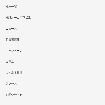
端末一覧
サービス紹介
検証ルーム空室状況
社外貸出プラン
ニュース
検証ルーム
新機種情報
料金プラン
キャンペーン
レンタルルームプラン
コラム
お手軽検証パック
よくある質問
アクセス
お問い合わせ