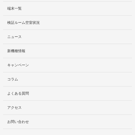
端末一覧
サービス紹介
検証ルーム空室状況
社外貸出プラン
ニュース
検証ルーム
新機種情報
料金プラン
キャンペーン
レンタルルームプラン
コラム
お手軽検証パック
よくある質問
アクセス
お問い合わせ