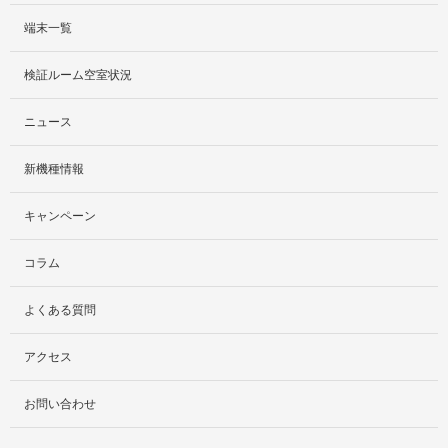
端末一覧
サービス紹介
検証ルーム空室状況
社外貸出プラン
ニュース
検証ルーム
新機種情報
料金プラン
キャンペーン
レンタルルームプラン
コラム
お手軽検証パック
よくある質問
アクセス
お問い合わせ