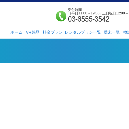
受付時間
（平日11:00～19:00 / 土日祝日12:00～
ホーム
VR製品
料金プラン
レンタルプラン一覧
端末一覧
検
法人様向け
個人様向け
サービス紹介
社外貸出プラン
検証ルーム
レンタルルームプ
お手軽検証パック
ラン