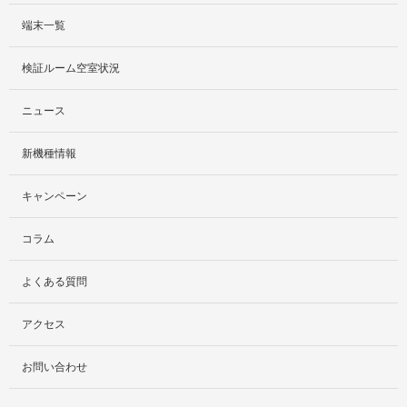
端末一覧
サービス紹介
検証ルーム空室状況
社外貸出プラン
ニュース
検証ルーム
新機種情報
料金プラン
キャンペーン
レンタルルームプラン
コラム
お手軽検証パック
よくある質問
アクセス
お問い合わせ