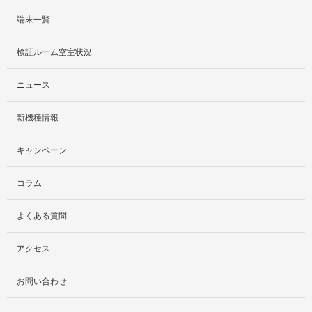
端末一覧
サービス紹介
検証ルーム空室状況
社外貸出プラン
ニュース
検証ルーム
新機種情報
料金プラン
キャンペーン
レンタルルームプラン
コラム
お手軽検証パック
よくある質問
アクセス
お問い合わせ