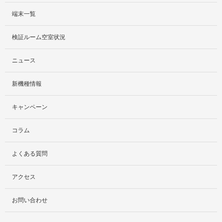
端末一覧
サービス紹介
検証ルーム空室状況
社外貸出プラン
ニュース
検証ルーム
新機種情報
料金プラン
キャンペーン
レンタルルームプラン
コラム
お手軽検証パック
よくある質問
アクセス
お問い合わせ