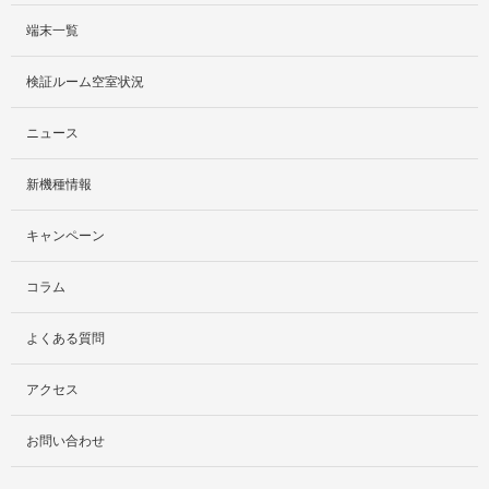
端末一覧
サービス紹介
検証ルーム空室状況
社外貸出プラン
ニュース
検証ルーム
新機種情報
料金プラン
キャンペーン
レンタルルームプラン
コラム
お手軽検証パック
よくある質問
アクセス
お問い合わせ