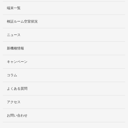
端末一覧
サービス紹介
検証ルーム空室状況
社外貸出プラン
ニュース
検証ルーム
新機種情報
料金プラン
キャンペーン
レンタルルームプラン
コラム
お手軽検証パック
よくある質問
アクセス
お問い合わせ