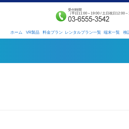
受付時間
（平日11:00～19:00 / 土日祝日12:00～
ホーム
VR製品
料金プラン
レンタルプラン一覧
端末一覧
検
法人様向け
個人様向け
サービス紹介
社外貸出プラン
検証ルーム
レンタルルームプ
お手軽検証パック
ラン