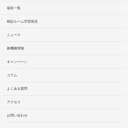
端末一覧
サービス紹介
検証ルーム空室状況
社外貸出プラン
ニュース
検証ルーム
新機種情報
料金プラン
キャンペーン
レンタルルームプラン
コラム
お手軽検証パック
よくある質問
アクセス
お問い合わせ