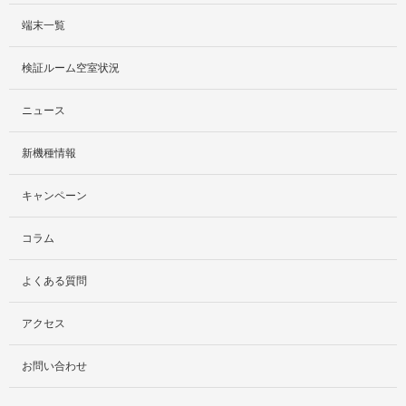
端末一覧
サービス紹介
検証ルーム空室状況
社外貸出プラン
ニュース
検証ルーム
新機種情報
料金プラン
キャンペーン
レンタルルームプラン
コラム
お手軽検証パック
よくある質問
アクセス
お問い合わせ