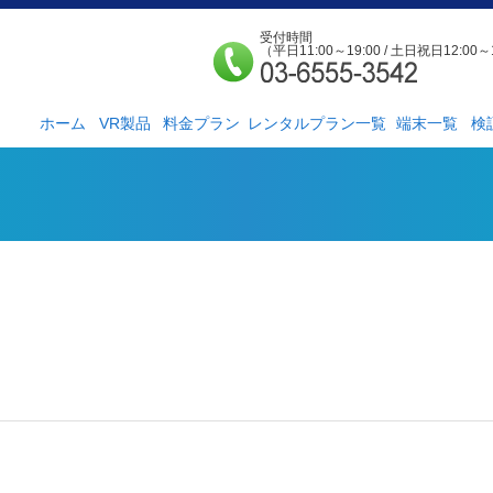
受付時間
（平日11:00～19:00 / 土日祝日12:00～
ホーム
VR製品
料金プラン
レンタルプラン一覧
端末一覧
検
法人様向け
個人様向け
サービス紹介
社外貸出プラン
検証ルーム
レンタルルームプ
お手軽検証パック
ラン