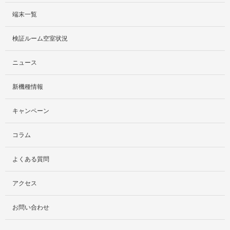
端末一覧
サービス紹介
検証ルーム空室状況
社外貸出プラン
ニュース
検証ルーム
新機種情報
料金プラン
キャンペーン
レンタルルームプラン
コラム
お手軽検証パック
よくある質問
アクセス
お問い合わせ