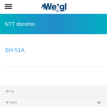
NTT docomo
SH-51A
ホーム
サービス