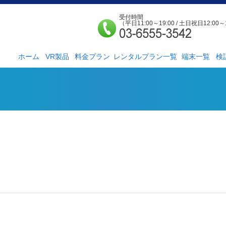
受付時間
（平日11:00～19:00 / 土日祝日12:00～
ホーム
VR製品
料金プラン
レンタルプラン一覧
端末一覧
検
法人様向け
個人様向け
サービス紹介
社外貸出プラン
検証ルーム
レンタルルームプ
お手軽検証パック
ラン