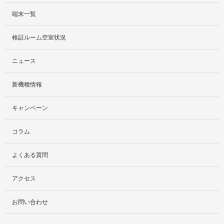
端末一覧
サービス紹介
検証ルーム空室状況
社外貸出プラン
ニュース
検証ルーム
新機種情報
料金プラン
キャンペーン
レンタルルームプラン
コラム
お手軽検証パック
よくある質問
アクセス
お問い合わせ