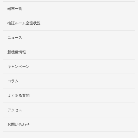
端末一覧
サービス紹介
検証ルーム空室状況
社外貸出プラン
ニュース
検証ルーム
新機種情報
料金プラン
キャンペーン
レンタルルームプラン
コラム
お手軽検証パック
よくある質問
アクセス
お問い合わせ