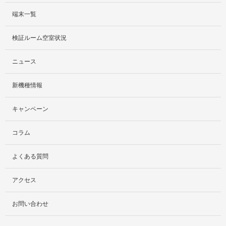
端末一覧
サービス紹介
検証ルーム空室状況
社外貸出プラン
ニュース
検証ルーム
新機種情報
料金プラン
キャンペーン
レンタルルームプラン
コラム
お手軽検証パック
よくある質問
アクセス
お問い合わせ