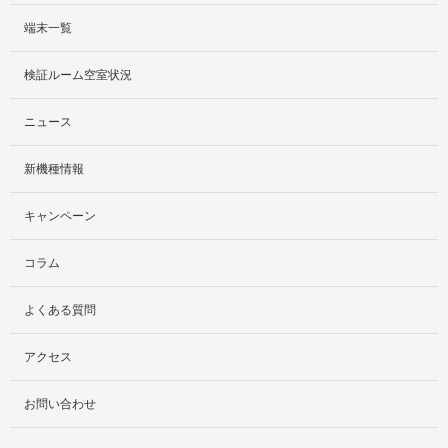
端末一覧
サービス紹介
検証ルーム空室状況
社外貸出プラン
ニュース
検証ルーム
新機種情報
料金プラン
キャンペーン
レンタルルームプラン
コラム
お手軽検証パック
よくある質問
アクセス
お問い合わせ