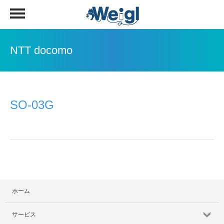
NTT docomo
SO-03G
ホーム
サービス