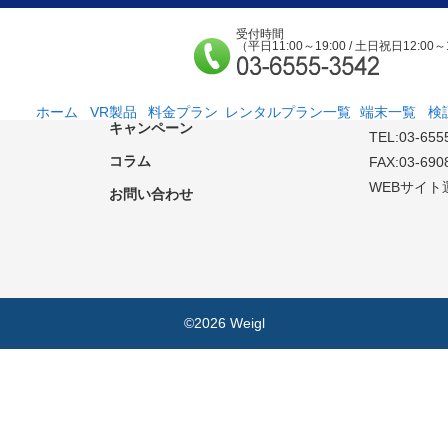
受付時間
（平日11:00～19:00 / 土日祝日12:00～
端末一覧
検証ルーム空室状況
FREYIA合
〒 169-0075
新機種情報
東京都新宿区
ホーム
VR製品
料金プラン
レンタルプラン一覧
端末一覧
検
キャンペーン
TEL:03-655
法人様向け
個人様向け
サービス紹介
社外貸出プラン
検証ルーム
レンタルルームプ
お手軽検証パック
コラム
ラン
FAX:03-690
WEBサイト
お問い合わせ
©2026 Weigl