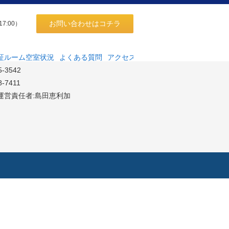
お問い合わせはコチラ
17:00）
同会社
高田馬場4-18-10サンハイツ高田馬場204
証ルーム空室状況
よくある質問
アクセス
5-3542
8-7411
運営責任者:島田恵利加