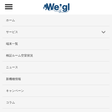
ホーム
サービス
端末一覧
サービス紹介
検証ルーム空室状況
社外貸出プラン
ニュース
検証ルーム
新機種情報
料金プラン
キャンペーン
レンタルルームプラン
コラム
お手軽検証パック