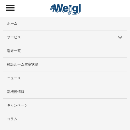
ホーム
サービス
端末一覧
サービス紹介
検証ルーム空室状況
社外貸出プラン
ニュース
検証ルーム
新機種情報
料金プラン
キャンペーン
レンタルルームプラン
コラム
お手軽検証パック