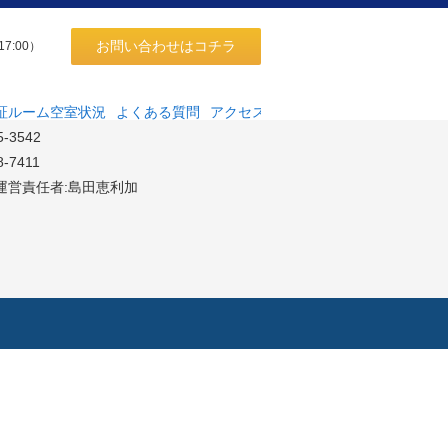
お問い合わせはコチラ
17:00）
同会社
高田馬場4-18-10サンハイツ高田馬場204
証ルーム空室状況
よくある質問
アクセス
5-3542
8-7411
運営責任者:島田恵利加