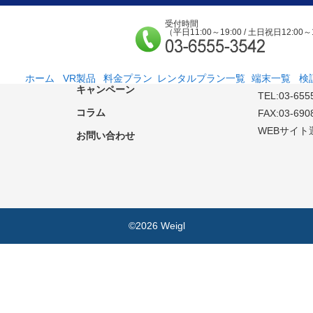
受付時間
（平日11:00～19:00 / 土日祝日12:00～
端末一覧
検証ルーム空室状況
FREYIA合
〒 169-0075
新機種情報
東京都新宿区
ホーム
VR製品
料金プラン
レンタルプラン一覧
端末一覧
検
キャンペーン
TEL:03-655
法人様向け
個人様向け
サービス紹介
社外貸出プラン
検証ルーム
レンタルルームプ
お手軽検証パック
コラム
ラン
FAX:03-690
WEBサイト
お問い合わせ
©2026 Weigl