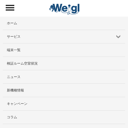
ホーム
サービス
端末一覧
サービス紹介
検証ルーム空室状況
社外貸出プラン
ニュース
検証ルーム
新機種情報
料金プラン
キャンペーン
レンタルルームプラン
コラム
お手軽検証パック