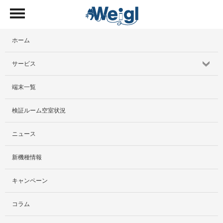
ホーム
サービス
端末一覧
サービス紹介
検証ルーム空室状況
社外貸出プラン
ニュース
検証ルーム
新機種情報
料金プラン
キャンペーン
レンタルルームプラン
コラム
お手軽検証パック