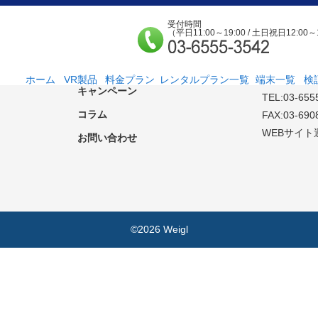
受付時間
（平日11:00～19:00 / 土日祝日12:00～
端末一覧
検証ルーム空室状況
FREYIA合
〒 169-0075
新機種情報
東京都新宿区
ホーム
VR製品
料金プラン
レンタルプラン一覧
端末一覧
検
キャンペーン
TEL:03-655
法人様向け
個人様向け
サービス紹介
社外貸出プラン
検証ルーム
レンタルルームプ
お手軽検証パック
コラム
ラン
FAX:03-690
WEBサイト
お問い合わせ
©2026 Weigl