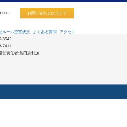
お問い合わせはコチラ
17:00）
同会社
高田馬場4-18-10サンハイツ高田馬場204
証ルーム空室状況
よくある質問
アクセス
5-3542
8-7411
運営責任者:島田恵利加