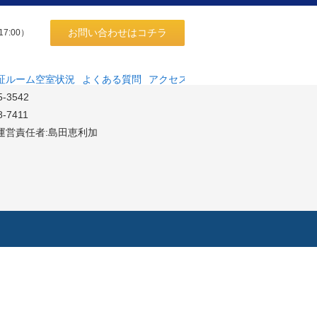
お問い合わせはコチラ
17:00）
同会社
高田馬場4-18-10サンハイツ高田馬場204
証ルーム空室状況
よくある質問
アクセス
5-3542
8-7411
運営責任者:島田恵利加