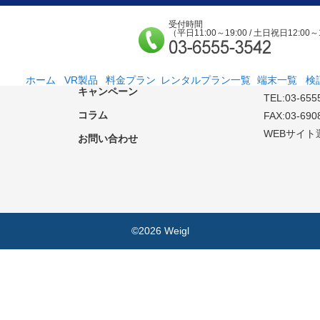
受付時間
（平日11:00～19:00 / 土日祝日12:00～
端末一覧
検証ルーム空室状況
FREYIA合
〒 169-0075
新機種情報
東京都新宿区
ホーム
VR製品
料金プラン
レンタルプラン一覧
端末一覧
検
キャンペーン
TEL:03-655
法人様向け
個人様向け
サービス紹介
社外貸出プラン
検証ルーム
レンタルルームプ
お手軽検証パック
コラム
ラン
FAX:03-690
WEBサイト
お問い合わせ
©2026 Weigl