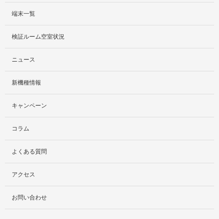
端末一覧
サービス紹介
検証ルーム空室状況
社外貸出プラン
ニュース
検証ルーム
新機種情報
料金プラン
キャンペーン
レンタルルームプラン
コラム
お手軽検証パック
よくある質問
アクセス
お問い合わせ